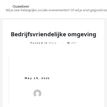
Ouwebeer
Wil je naar belangrijke sociale evenementen? Of wil je eruit gegooid w
Skip
to
content
Bedrijfsvriendelijke omgeving
Posted In
Www
267