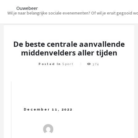
Ouwebeer
Wil je naar belangrijke sociale evenementen? Of wil je eruit gegooid w
Skip
to
content
De beste centrale aanvallende
middenvelders aller tijden
Posted In
Sport
374