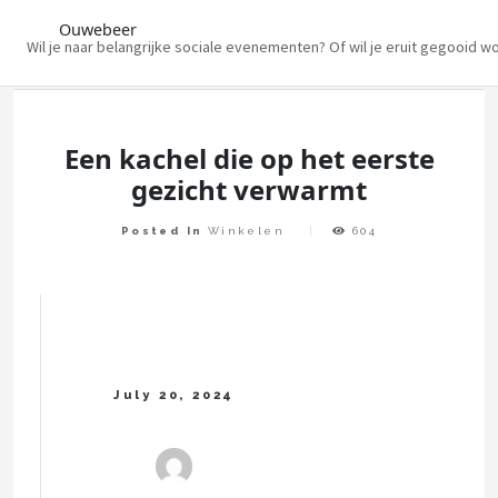
Ouwebeer
Wil je naar belangrijke sociale evenementen? Of wil je eruit gegooid w
Skip
to
content
Een kachel die op het eerste
gezicht verwarmt
Posted In
Winkelen
604