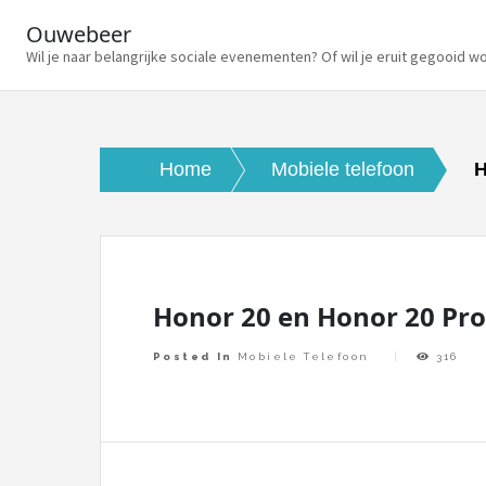
Ouwebeer
Wil je naar belangrijke sociale evenementen? Of wil je eruit gegooid w
Skip
to
content
Home
Mobiele telefoon
H
Honor 20 en Honor 20 Pro
Posted In
Mobiele Telefoon
316