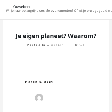
Ouwebeer
Wil je naar belangrijke sociale evenementen? Of wil je eruit gegooid w
Skip
to
content
Je eigen planeet? Waarom?
Posted In
Winkelen
380