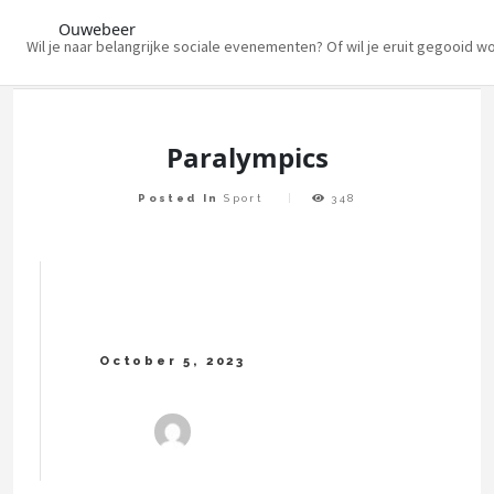
Ouwebeer
Wil je naar belangrijke sociale evenementen? Of wil je eruit gegooid w
Skip
to
content
Paralympics
Posted In
Sport
348