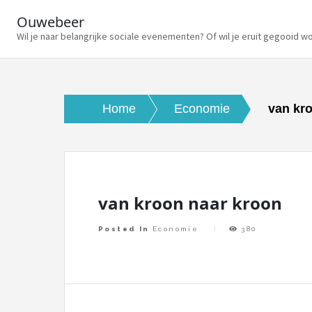
Ouwebeer
Wil je naar belangrijke sociale evenementen? Of wil je eruit gegooid w
Skip
to
content
Home
Economie
van kr
van kroon naar kroon
Posted In
Economie
380