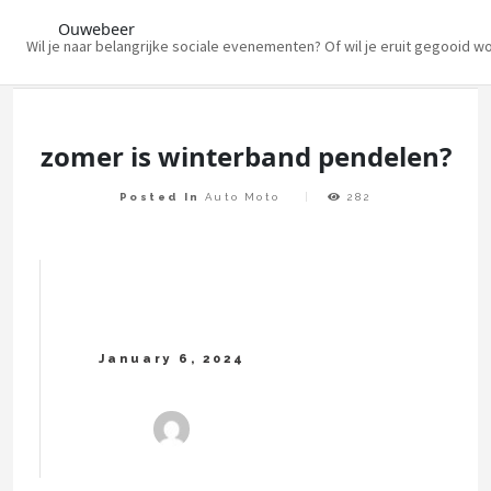
Ouwebeer
Wil je naar belangrijke sociale evenementen? Of wil je eruit gegooid w
Skip
to
content
zomer is winterband pendelen?
Posted In
Auto Moto
282