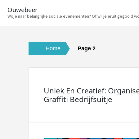
Ouwebeer
Wil je naar belangrijke sociale evenementen? Of wil je eruit gegooid w
Skip
to
content
Home
Page 2
Uniek En Creatief: Organis
Graffiti Bedrijfsuitje