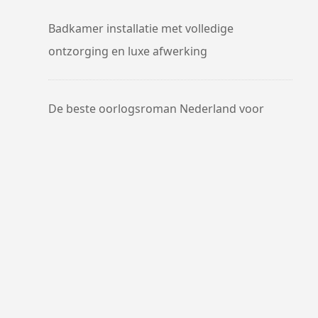
Badkamer installatie met volledige
ontzorging en luxe afwerking
De beste oorlogsroman Nederland voor
liefhebbers van historische fictie
Recent Comments
No comments to show.
Proudly Powered By WordPress