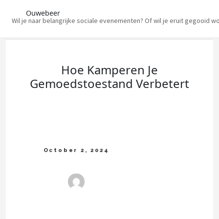
Ouwebeer
Wil je naar belangrijke sociale evenementen? Of wil je eruit gegooid w
Skip
to
content
Hoe Kamperen Je
Gemoedstoestand Verbetert