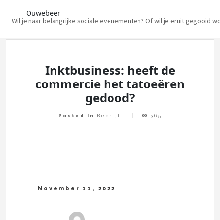
Ouwebeer
Wil je naar belangrijke sociale evenementen? Of wil je eruit gegooid w
Skip
to
content
Inktbusiness: heeft de
commercie het tatoeëren
gedood?
Posted In
Bedrijf
365